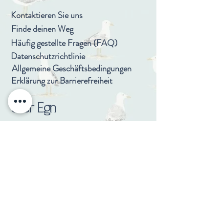
Kontaktieren Sie uns
Finde deinen Weg
Häufig gestellte Fragen (FAQ)
Datenschutzrichtlinie
Allgemeine Geschäftsbedingungen
Erklärung zur Barrierefreiheit
Über Egn
Über uns
Nachhaltigkeit
Presse & Information
Karriere
Bundgarnet 18 - Råbylille Strand - 4780 Stege -
Egn@Egnhotel.dk
- Tel:
+45 49 49 10 50