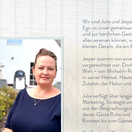
Wir sind Julie und Jes
Egn ist unser gemeinsa
und zur herzlichen Gas
alles vereinen können, 
kleinen Details, die ei
Jesper stammt von eine
vorgezeichnet war. Doch
Welt – von Michelin-Re
in seiner Heimat. Heute
Zutaten, der Natur und 
Julie verfügt über lang
Marketing, Strategie u
aus den Besprechungsrä
denen Gäste Ruhe und P
Konzept bis zum Gästeer