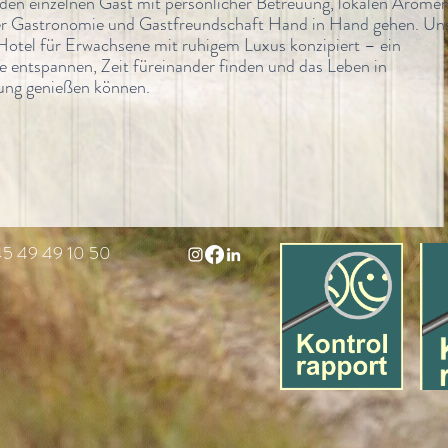
eden einzelnen Gast mit persönlicher Betreuung, lokalen Arome
der Gastronomie und Gastfreundschaft Hand in Hand gehen. Un
Hotel für Erwachsene mit ruhigem Luxus konzipiert – ein
e entspannen, Zeit füreinander finden und das Leben in
ng genießen können.
45 49 49 10 50