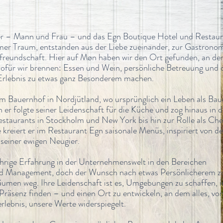
per – Mann und Frau – und das Egn Boutique Hotel und Restau
mer Traum, entstanden aus der Liebe zueinander, zur Gastrono
tfreundschaft. Hier auf Møn haben wir den Ort gefunden, an de
wofür wir brennen: Essen und Wein, persönliche Betreuung und 
n Erlebnis zu etwas ganz Besonderem machen.
m Bauernhof in Nordjütland, wo ursprünglich ein Leben als Bau
 er folgte seiner Leidenschaft für die Küche und zog hinaus in d
staurants in Stockholm und New York bis hin zur Rolle als Ch
 kreiert er im Restaurant Egn saisonale Menüs, inspiriert von d
seiner ewigen Neugier.
jährige Erfahrung in der Unternehmenswelt in den Bereichen
nd Management, doch der Wunsch nach etwas Persönlicherem zo
umen weg. Ihre Leidenschaft ist es, Umgebungen zu schaffen, i
räsenz finden – und einen Ort zu entwickeln, an dem alles, vo
lebnis, unsere Werte widerspiegelt.