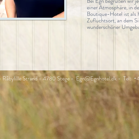
Bei Egn begrüßen wir j
einer Atmosphäre, in 
Boutique-Hotel ist als 
Zufluchtsort, an dem Si
wunderschöner Umgebu
- Råbylille Strand - 4780 Stege -
Egn@Egnhotel.dk
- Tel: +