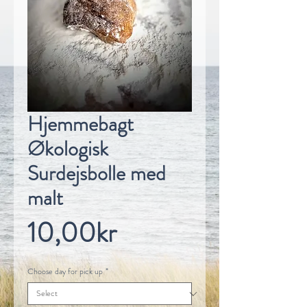
Hjemmebagt
Økologisk
Surdejsbolle med
malt
Price
10,00kr
Choose day for pick up
*