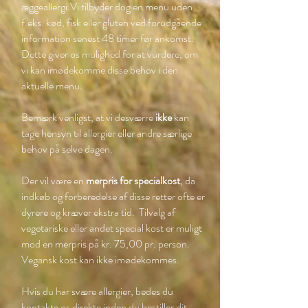
æggeallergi.​Vi tilbyder dog en menu uden
f.eks. kød, fisk eller gluten ved forudgående
information senest 48 timer før ankomst.
Dette giver os mulighed for at vurdere, om
vi kan imødekomme disse behov i den
aktuelle menu.
Bemærk venligst, at vi desværre
ikke
kan
tage hensyn til allergier eller andre særlige
behov på selve dagen.
Der vil være en
merpris for specialkost
, da
indkøb og forberedelse af disse retter ofte er
dyrere og kræver ekstra tid. Tilvalg af
vegetariske eller andet special kost er muligt
mod en merpris på kr. 75,00 pr. person.
Vegansk kost kan ikke imødekommes.
Hvis du har svære allergier, bedes du
kontakte os direkte inden du bestiller dit