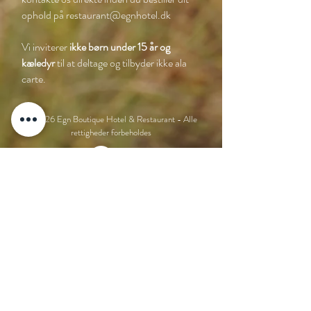
ophold på
restaurant@egnhotel.dk
Vi inviterer
ikke børn under 15 år og
kæledyr
til at deltage og tilbyder ikke ala
carte.
© 2026 Egn Boutique Hotel & Restaurant - Alle
rettigheder forbeholdes