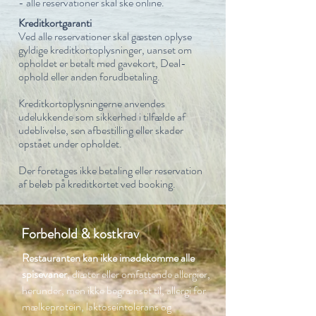
- alle rese
rvationer skal ske online.
Kreditkortgaranti
Ved alle reservationer skal gæsten oplyse
gyldige kreditkortoplysninger, uanset om
opholdet er betalt med gavekort, Deal-
ophold eller anden forudbetaling.
Kreditkortoplysningerne anvendes
udelukkende som sikkerhed i tilfælde af
udeblivelse, sen afbestilling eller skader
opstået under opholdet.
Der foretages ikke betaling eller reservation
af beløb på kreditkortet ved booking.
Forbehold & kostkrav
Restauranten kan ikke imødekomme alle
spisevaner
, diæter eller omfattende allergier,
herunder, men ikke begrænset til, allergi for
mælkeprotein, laktoseintolerans og