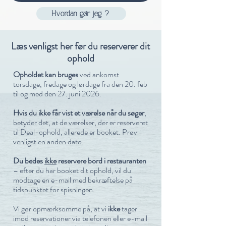
Hvordan gør jeg ?
Læs venligst her før du reserverer dit
ophold
Opholdet kan bruges
ved ankomst
torsdage, fredage og lørdage fra den 20. feb
til og med den 27. juni 2026.
Hvis du ikke får vist et værelse når du søger
,
betyder det, at de værelser, der er reserveret
til Deal-ophold, allerede er booket. Prøv
venligst en anden dato.
Du bedes
ikke
reservere bord i restauranten
– efter du har booket dit ophold, vil du
modtage en e-mail med bekræftelse på
tidspunktet for spisningen.
Vi gør opm
ærksomme på, at vi
ikke
tager
imod reservationer via telefonen eller e-mail