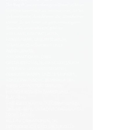
Der Begriff „personenbezogene Daten“ in dieser
Richtlinie bezieht sich auf Informationen, die Sie
als Einzelperson identifizieren oder identifizieren
können. Zu den Arten von personenbezogenen
Daten, die wir verarbeiten, gehören:
IHR NAME, KONTAKTDATEN,
FIRMENNAME, GEBURTSDATUM,
STAATSANGEHÖRIGKEIT UND
PASSNUMMER;
INFORMATIONEN ÜBER
GASTAUFENTHALTE, EINSCHLIESSLICH
IHRER AN- UND ABREISEDATEN,
GEKAUFTE WAREN UND LEISTUNGEN,
SONDERWÜNSCHE, BEMERKUNGEN
IHRER SERVICEPRÄFERENZEN
(EINSCHLIESSLICH ZIMMER UND
FLÄCHEN)
IHRE KREDITKARTENINFORMATIONEN,
ONLINE-BENUTZERKONTODATEN UND
PROFILDATEN;
ALLE INFORMATIONEN, DIE
ERFORDERLICH SIND, UM SPEZIELLE