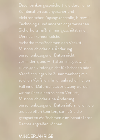
Datenbanken gespeichert, die durch eine
Kombination aus physischer und
elektronischer Zugangskontrolle, Firewall-
Technologie und anderen angemessenen
Sicherheitsmaßnahmen geschützt sind.
Dennoch können solche
Sicherheitsmaßnahmen den Verlust,
Missbrauch oder die Änderung
personenbezogener Daten nicht
verhindern, und wir haften im gesetzlich
zulässigen Umfang nicht für Schäden oder
Verpflichtungen im Zusammenhang mit
solchen Vorfällen. Im unwahrscheinlichen
Fall einer Datenschutzverletzung werden
wir Sie über einen solchen Verlust,
Missbrauch oder eine Änderung
personenbezogener Daten informieren, die
Sie betreffen könnten, damit Sie die
geeigneten Maßnahmen zum Schutz Ihrer
Rechte ergreifen können.
MINDERJÄHRIGE