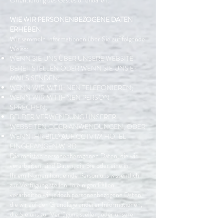
Orientierung des Gastes offenbaren.
WIE WIR PERSONENBEZOGENE DATEN
ERHEBEN
Wir sammeln Informationen über Sie auf folgende
Weise:
WENN SIE UNS ÜBER UNSERE WEBSITE
BEREITSTELLEN ODER WENN SIE UNS E-
MAILS SENDEN;
WENN WIR MIT IHNEN TELEFONIEREN;
WENN WIR MIT IHNEN PERSON
SPRECHEN;
BEI DER VERWENDUNG UNSERER
WEBSEITEN ODER ANWENDUNGEN; ODER
WENN IHR BILD AUF CCTV IM HOTEL
EINGEFANGEN WIRD.
Die meisten personenbezogenen Daten, die wir
verarbeiten, sind Daten, die Sie oder eine in
Ihrem Namen handelnde Person uns wissentlich
zur Verfügung stellen. In einigen Fällen
verarbeiten wir jedoch personenbezogene Daten,
die wir auf der Grundlage anderer Informationen,
die Sie uns zur Verfügung stellen, oder unserer