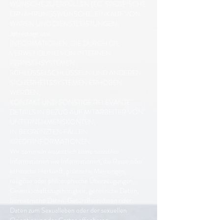
WÜNSCHE ZU ERFÜLLEN (EC, SPEZIFISCHE
ERNÄHRUNGSWÜNSCHE, EINKAUF VON
WAREN UND DIENSTLEISTUNGEN,
Jahrestage usw.
INFORMATIONEN, DIE DURCH DIE
VERWENDUNG VON INTERNEN
FERNSEHSYSTEMEN,
SCHLÜSSELSCHLÜSSELN UND ANDEREN
SICHERHEITSSYSTEMEN ERHOBEN
WERDEN;
KONTAKT UND SONSTIGE RELEVANTE
DETAILS IN BEZUG AUF MITARBEITER VON
UNTERNEHMENSKONTEN;
IN BEGRENZTEN FÄLLEN
KREDITINFORMATIONEN.
Wir sammeln wissentlich keine sensiblen
Informationen wie Informationen, die Rasse oder
ethnische Herkunft, politische Meinungen,
religiöse oder philosophische Überzeugungen,
Gewerkschaftszugehörigkeit, genetische Daten,
biometrische Daten, Gesundheitsdaten oder
Daten zum Sexualleben oder der sexuellen