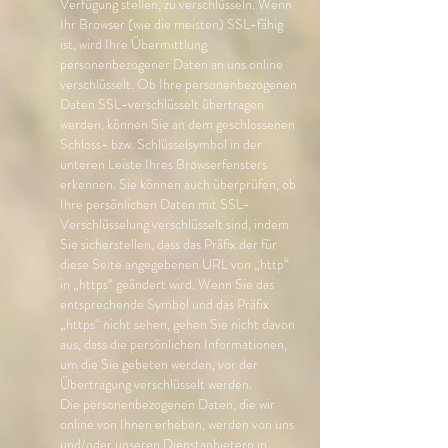
Verfügung stellen, zu verschlüsseln. Wenn
Ihr Browser (wie die meisten) SSL-fähig
ist, wird Ihre Übermittlung
personenbezogener Daten an uns online
verschlüsselt. Ob Ihre personenbezogenen
Daten SSL-verschlüsselt übertragen
werden, können Sie an dem geschlossenen
Schloss- bzw. Schlüsselsymbol in der
unteren Leiste Ihres Browserfensters
erkennen. Sie können auch überprüfen, ob
Ihre persönlichen Daten mit SSL-
Verschlüsselung verschlüsselt sind, indem
Sie sicherstellen, dass das Präfix der für
diese Seite angegebenen URL von „http“
in „https“ geändert wird. Wenn Sie das
entsprechende Symbol und das Präfix
„https“ nicht sehen, gehen Sie nicht davon
aus, dass die persönlichen Informationen,
um die Sie gebeten werden, vor der
Übertragung verschlüsselt werden.
Die personenbezogenen Daten, die wir
online von Ihnen erheben, werden von uns
und/oder unseren Dienstanbietern in