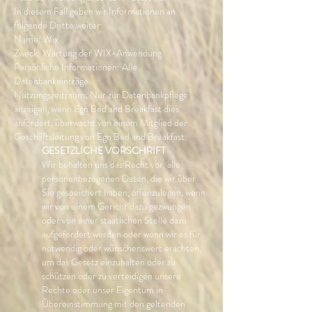
In diesem Fall geben wir Informationen an
folgende Dritte weiter:
Name: Wix
Zweck: Wartung der WIX-Anwendung
Persönliche Informationen: Alle
Datenbankeinträge
Nutzungszeitraum: Nur zur Datenbankpflege
anzeigen, wenn Egn Bed and Breakfast dies
anfordert, überwacht von einem Mitglied der
Geschäftsleitung von Egn Bed and Breakfast.
GESETZLICHE VORSCHRIFT
Wir behalten uns das Recht vor, alle
personenbezogenen Daten, die wir über
Sie gespeichert haben, offenzulegen, wenn
wir von einem Gericht dazu gezwungen
oder von einer staatlichen Stelle dazu
aufgefordert werden oder wenn wir es für
notwendig oder wünschenswert erachten,
um das Gesetz einzuhalten oder zu
schützen oder zu verteidigen unsere
Rechte oder unser Eigentum in
Übereinstimmung mit den geltenden