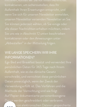
mitteilen, können wir Sie vor Ihrem Aufenthalt
kontaktieren, um sicherzustellen, dass Ihr
Aufenthalt Ihren Erwartungen entspricht, und
wenn Sie sich für unseren Newsletter anmelden,
unseren Newsletter versenden Newsletter an Sie.
Sie können jederzeit wählen, ob Sie einige oder
alle dieser Nachrichten erhalten möchten, indem
Sie uns wie in Abschnitt 12 unten beschrieben
kontaktieren oder den Anweisungen unter
„Abbestellen“ in der Mitteilung folgen.
WIE LANGE SPEICHERN WIR IHRE
INFORMATIONEN?
Egn Bed and Breakfast besitzt und verwendet Ihre
persönlichen Daten für 365 Tage nach Ihrem
Aufenthalt, wie es das dänische Gesetz
vorschreibt, und vernichtet diese persönlichen
Daten unverzüglich, wenn der Zweck der
Verwendung erfüllt ist. Das Verfahren und die
Methode der Vernichtung sind wie folgt:
Auf Papier dokumentierte personenbezogene
Daten werden geschreddert oder verbrannt.
In Form von elektronischen Dateien gespeicherte