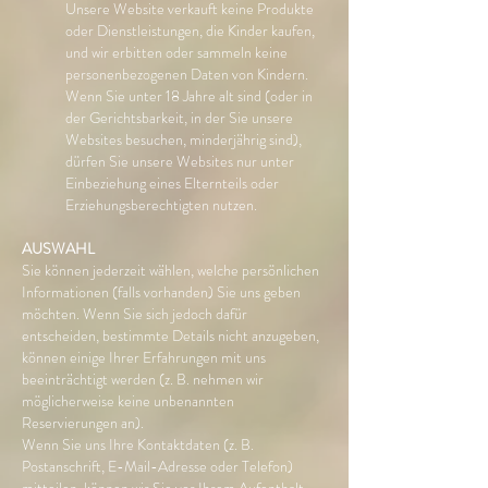
Unsere Website verkauft keine Produkte
oder Dienstleistungen, die Kinder kaufen,
und wir erbitten oder sammeln keine
personenbezogenen Daten von Kindern.
Wenn Sie unter 18 Jahre alt sind (oder in
der Gerichtsbarkeit, in der Sie unsere
Websites besuchen, minderjährig sind),
dürfen Sie unsere Websites nur unter
Einbeziehung eines Elternteils oder
Erziehungsberechtigten nutzen.
AUSWAHL
Sie können jederzeit wählen, welche persönlichen
Informationen (falls vorhanden) Sie uns geben
möchten. Wenn Sie sich jedoch dafür
entscheiden, bestimmte Details nicht anzugeben,
können einige Ihrer Erfahrungen mit uns
beeinträchtigt werden (z. B. nehmen wir
möglicherweise keine unbenannten
Reservierungen an).
Wenn Sie uns Ihre Kontaktdaten (z. B.
Postanschrift, E-Mail-Adresse oder Telefon)