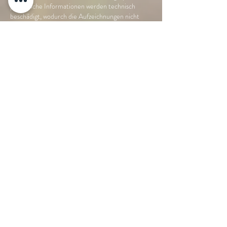
persönliche Informationen werden technisch
beschädigt, wodurch die Aufzeichnungen nicht
reproduzierbar werden.
AKTUALISIERUNG ODER ZUGRIFF AUF IHRE
PERSÖNLICHEN INFORMATIONEN
Sie haben das Recht, auf Ihre personenbezogenen
Daten zuzugreifen, sie zu ändern und deren
Löschung zu verlangen. Wenn Sie sich nach
personenbezogenen Daten erkundigen möchten,
die wir möglicherweise über Sie haben, können Sie
dies tun, indem Sie uns eine schriftliche Anfrage
per senden. Brief oder E-Mail an die Adressen in
Abschnitt 12 unten.
Stellen Sie sicher, dass Sie Ihren vollständigen
Namen, Ihre Adresse und Telefonnummer sowie
eine Kopie eines Dokuments zum Nachweis Ihrer
Identität (z. B. Personalausweis oder Reisepass)
angeben, damit wir Ihre Identität feststellen und
feststellen können, ob wir personenbezogene
Daten über Sie haben oder ob wir
personenbezogene Daten haben Sie kontaktieren