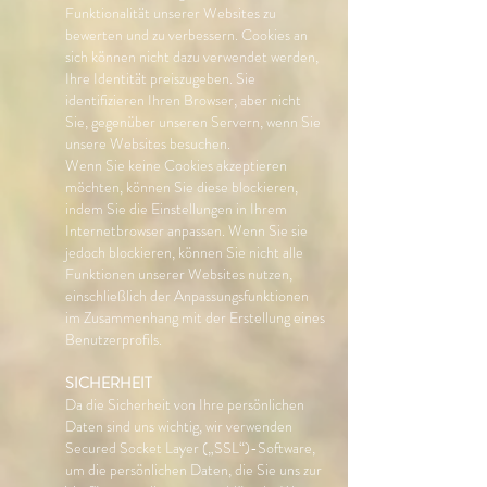
Funktionalität unserer Websites zu
bewerten und zu verbessern. Cookies an
sich können nicht dazu verwendet werden,
Ihre Identität preiszugeben. Sie
identifizieren Ihren Browser, aber nicht
Sie, gegenüber unseren Servern, wenn Sie
unsere Websites besuchen.
Wenn Sie keine Cookies akzeptieren
möchten, können Sie diese blockieren,
indem Sie die Einstellungen in Ihrem
Internetbrowser anpassen. Wenn Sie sie
jedoch blockieren, können Sie nicht alle
Funktionen unserer Websites nutzen,
einschließlich der Anpassungsfunktionen
im Zusammenhang mit der Erstellung eines
Benutzerprofils.
SICHERHEIT
Da die Sicherheit von
​​
Ihre persönlichen
Daten sind uns wichtig, wir verwenden
Secured Socket Layer („SSL“)-Software,
um die persönlichen Daten, die Sie uns zur