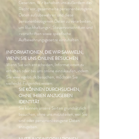
Gesetzen. Wir behalten uns außerdem das
Recht vor, gesammelte personenbezogene
Daten aufzubewahren und diese
personenbezogenen Daten zu verarbeiten,
um Buchhaltungs-, Steuervorschriften und
-vorschriften sowie spezifische
Aufbewahrungsgesetze einzuhalten.
INFORMATIONEN, DIE WIR SAMMELN,
WENN SIE UNS ONLINE BESUCHEN
Wenn Sie sich entscheiden, Informationen zu
erhalten oder bei uns online einzukaufen, indem
Sie www.egnbb.dk besuchen, möchten Sie
vielleicht Folgendes wissen:
SIE KÖNNEN DURCHSUCHEN,
OHNE IHREN ANZUGEBEN
IDENTITÄT
Sie können unsere Seiten grundsätzlich
besuchen, ohne uns mitzuteilen, wer Sie
sind oder personenbezogene Daten
anzugeben.