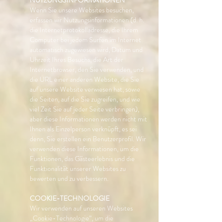
NUTZUNGSINFORMATIONEN
Wenn Sie unsere Websites besuchen,
erfassen wir Nutzungsinformationen (d. h.
die Internetprotokolladresse, die Ihrem
Computer bei jedem Surfen im Internet
automatisch zugewiesen wird, Datum und
Uhrzeit Ihres Besuchs, die Art der
Internetbrowser, den Sie verwenden, und
die URL einer anderen Website, die Sie
auf unsere Website verwiesen hat, sowie
die Seiten, auf die Sie zugreifen, und wie
viel Zeit Sie auf jeder Seite verbringen),
aber diese Informationen werden nicht mit
Ihnen als Einzelperson verknüpft, es sei
denn, Sie erstellen ein Benutzerprofil. Wir
verwenden diese Informationen, um die
Funktionen, das Gästeerlebnis und die
Funktionalität unserer Websites zu
bewerten und zu verbessern.
COOKIE-TECHNOLOGIE
Wir verwenden auf unseren Websites
„Cookie-Technologie“, um die