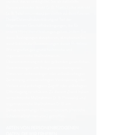
werden, das es ermöglicht, Sie als natürliche
Person entweder direkt (z. B. Name) oder indirekt
(z. B. Telefonnummer) persönlich zu identifizieren.
Diese Datenschutzerklärung ist Teil der
Allgemeinen Geschäftsbedingungen, die für
unsere Hoteldienstleistungen gelten. Indem Sie
diese Bedingungen akzeptieren, akzeptieren Sie
ausdrücklich die Bestimmungen dieser Richtlinie.
Wir ergreifen geeignete technische und
organisatorische Maßnahmen in
Übereinstimmung mit den geltenden gesetzlichen
Bestimmungen, um Ihre personenbezogenen
Daten vor rechtswidriger oder unbeabsichtigter
Zerstörung, unbeabsichtigter Veränderung oder
Verlust und unbefugtem Zugriff oder unbefugter
Offenlegung zu schützen. Zu diesem Zweck haben
wir technische Maßnahmen (z. B. Firewalls) und
organisatorische Maßnahmen (z. B. ein
Benutzerkennungs-/Passwortsystem, physische
Schutzmaßnahmen usw.) getroffen.
ARTEN VON PERSONENBEZOGENEN
DATEN, DIE WIR ERHEBEN