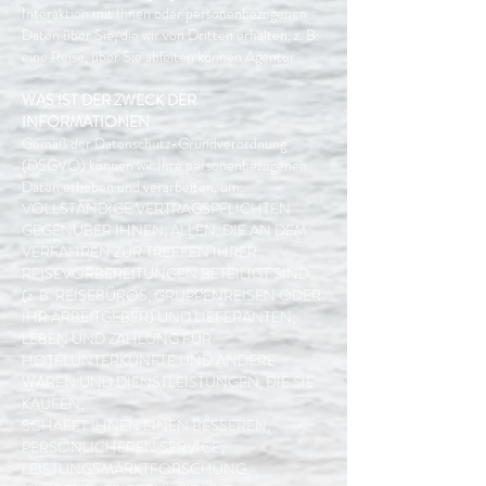
Interaktion mit Ihnen oder personenbezogenen
Daten über Sie, die wir von Dritten erhalten, z. B.
eine Reise, über Sie ableiten können Agentur .
WAS IST DER ZWECK DER
INFORMATIONEN
Gemäß der Datenschutz-Grundverordnung
(DSGVO) können wir Ihre personenbezogenen
Daten erheben und verarbeiten, um:
VOLLSTÄNDIGE VERTRAGSPFLICHTEN
GEGENÜBER IHNEN, ALLEN, DIE AN DEM
VERFAHREN ZUR TREFFEN IHRER
REISEVORBEREITUNGEN BETEILIGT SIND
(z. B. REISEBÜROS, GRUPPENREISEN ODER
IHR ARBEITGEBER) UND LIEFERANTEN;
LEBEN UND ZAHLUNG FÜR
HOTELUNTERKÜNFTE UND ANDERE
WAREN UND DIENSTLEISTUNGEN, DIE SIE
KAUFEN;
SCHAFFT IHNEN EINEN BESSEREN,
PERSÖNLICHEREN SERVICE;
LEISTUNGSMARKTFORSCHUNG,