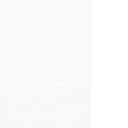
Erlebnis zu bieten. Im Rahmen dieser
Verpflichtung verpflichten wir uns, die
Vertraulichkeit der von uns erfassten
personenbezogenen Daten zu schützen.
Als einer von
​​
Unsere Gäste verstehen Sie und
akzeptieren, dass wir Ihre personenbezogenen
Daten gemäß dieser Richtlinie zur Verwaltung
personenbezogener Daten für Gäste (diese
„Richtlinie“) erfassen und verwenden.
DIE ANWENDUNG DIESER RICHTLINIE
Diese Richtlinie gilt für die personenbezogenen
Daten von Gästen und anderen Personen, mit
denen wir Geschäfte tätigen oder die uns
besuchen, sowie für deren Verwendung
​​
diese
persönlichen Informationen in irgendeiner Form -
mündlich, elektronisch oder schriftlich.
Verweise auf das „Hotel“, „wir“ und „unser“ in
dieser Richtlinie beziehen sich je nach Verbindung
auf Købmandgaardens Bed and Breakfast.
„Persönliche Daten“ sind alle Informationen, die in
einem Format gesammelt und protokolliert