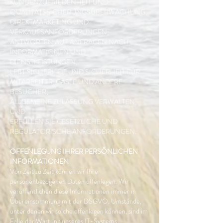
KUNDENZUFRIEDENHEIT UND
QUALITÄTSSICHERUNGSÜBERWACHUNG,
DIREKTMARKETING UND
VERKAUFSANFORDERUNGEN;
ANTWORTEN AUF ANFRAGEN NACH
INFORMATIONEN UND
DIENSTLEISTUNGEN;
LEBT SICHERHEIT UND SICHERHEIT FÜR
MITARBEITER, GÄSTE UND ANDERE
BESUCHER;
ALLGEMEINE ZULASSUNG VERWALTEN;
UND
ERFÜLLEN SIE GESETZLICHE UND
REGULATORISCHE ANFORDERUNGEN.
OFFENLEGUNG IHRER PERSÖNLICHEN
INFORMATIONEN
Von Zeit zu Zeit können wir Ihre
personenbezogenen Daten offenlegen. Wir
veröffentlichen diese Informationen immer in
Übereinstimmung mit der DSGVO. Umstände,
unter denen wir solche offenlegen können, sind im
Falle der Wartung unseres IT-Systems.