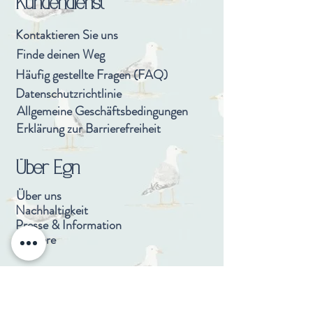
Kundendienst
Kontaktieren Sie uns
Finde deinen Weg
Häufig gestellte Fragen (FAQ)
Datenschutzrichtlinie
Allgemeine Geschäftsbedingungen
Erklärung zur Barrierefreiheit
Über Egn
Über uns
Nachhaltigkeit
Presse & Information
Karriere
Bundgarnet 18 - Råbylille Strand - 4780 Stege -
Egn@Egnhotel.dk
- Tel:
+45 49 49 10 50