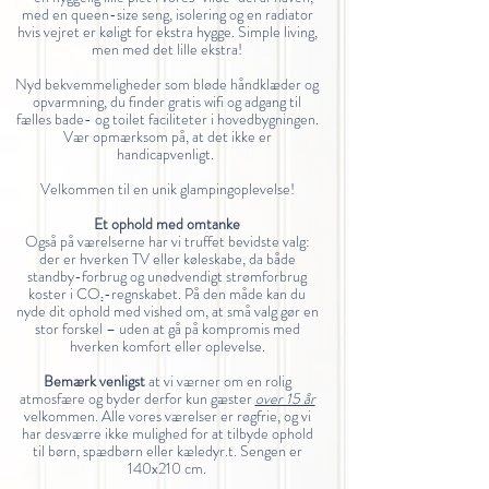
med en queen-size seng, isolering og en radiator
hvis vejret er køligt for ekstra hygge. Simple living,
men med det lille ekstra!
Nyd bekvemmeligheder som bløde håndklæder og
opvarmning, du finder gratis wifi og adgang til
fælles bade- og toilet faciliteter i hovedbygningen.
Vær opmærksom på, at det ikke er
handicapvenligt.
Velkommen til en unik glampingoplevelse!
Et ophold med omtanke
Også på værelserne har vi truffet bevidste valg:
der er hverken TV eller køleskabe, da både
standby-forbrug og unødvendigt strømforbrug
koster i CO₂-regnskabet. På den måde kan du
nyde dit ophold med vished om, at små valg gør en
stor forskel – uden at gå på kompromis med
hverken komfort eller oplevelse.
Bemærk venligst
at vi værner om en rolig
atmosfære og byder derfor kun gæster
over 15 år
velkommen. Alle vores værelser er røgfrie, og vi
har desværre ikke mulighed for at tilbyde ophold
til børn, spædbørn eller kæledyr.t. Sengen er
140x210 cm.