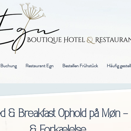
d Buchung
Restaurant Egn
Bestellen Frühstück
Häufig gestel
ed & Breakfast Ophold på Møn – 
& Forkælelse