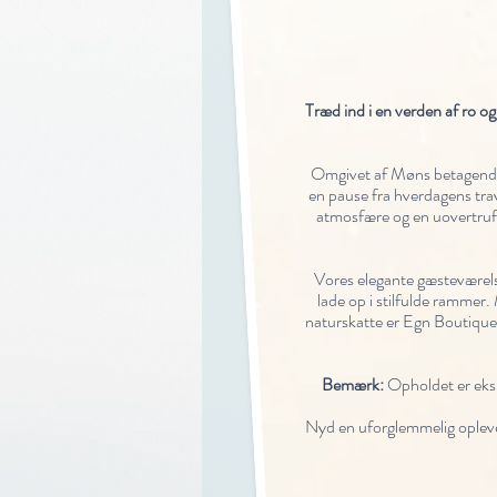
Træd ind i en verden af ro o
Omgivet af Møns betagende n
en pause fra hverdagens tra
atmosfære og en uovertruf
Vores elegante gæsteværels
lade op i stilfulde rammer
naturskatte er Egn Boutique
Bemærk:
Opholdet er ekskl
Nyd en uforglemmelig oplevel