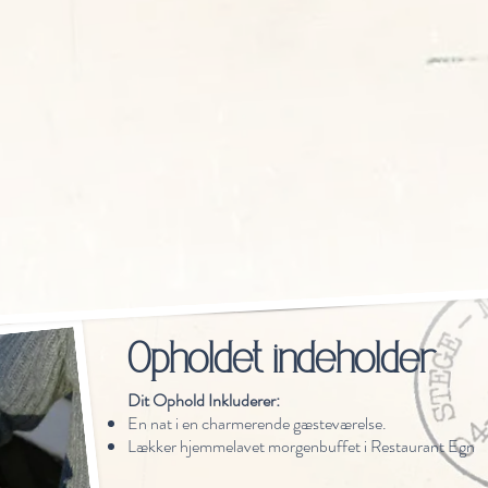
Opholdet indeholder
Dit Ophold Inkluderer:
En nat i en charmerende gæsteværelse.
Lækker hjemmelavet morgenbuffet i Restaurant Egn