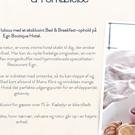
g luksus med et eksklusivt Bed & Breakfast-ophold på
Egn Boutique Hotel.
atur, er vores intime hotel skabt til dig, der ønsker
vlhed. Her kan du nyde fredelige omgivelser, en varm
fen morgenbuffet med hjemmelavede specialiteter i
Restaurant Egn.
er er indrettet med omtanke, så du kan slappe af og
. Med kort afstand til Møns Klint og områdets mange
 Hotel det perfekte udgangspunkt for en afslappende
getaway.
usivt for gæster over 15 år. Kæledyr er ikke tilladt.
se, hvor nærvær, velvære og natur går op i en højere
enhed.