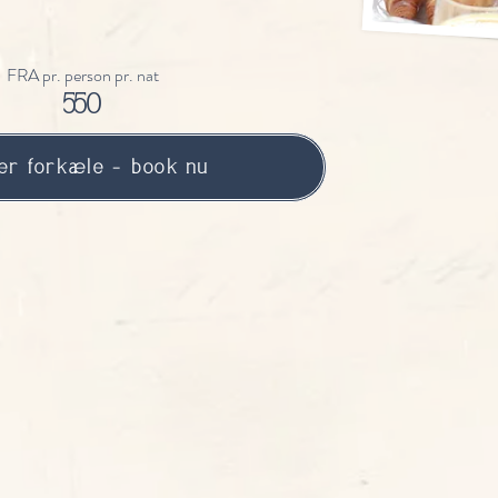
FRA pr. person pr. nat
550
jer forkæle - book nu