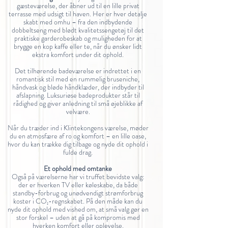
gæsteværelse, der åbner ud til en lille privat
terrasse med udsigt til haven. Her er hver detalje
skabt med omhu – fra den indbydende
dobbeltseng med blødt kvalitetssengetøj til det
praktiske garderobeskab og muligheden for at
brygge en kop kaffe eller te, når du ønsker lidt
ekstra komfort under dit ophold.
Det tilhørende badeværelse er indrettet i en
romantisk stil med en rummelig bruseniche,
håndvask og bløde håndklæder, der indbyder til
afslapning. Luksuriøse badeprodukter står til
rådighed og giver anledning til små øjeblikke af
velvære.
Når du træder ind i Klintekongens værelse, møder
du en atmosfære af ro og komfort – en lille oase,
hvor du kan trække dig tilbage og nyde dit ophold i
fulde drag.
Et ophold med omtanke
Også på værelserne har vi truffet bevidste valg:
der er hverken TV eller køleskabe, da både
standby-forbrug og unødvendigt strømforbrug
koster i CO₂-regnskabet. På den måde kan du
nyde dit ophold med vished om, at små valg gør en
stor forskel – uden at gå på kompromis med
hverken komfort eller oplevelse.