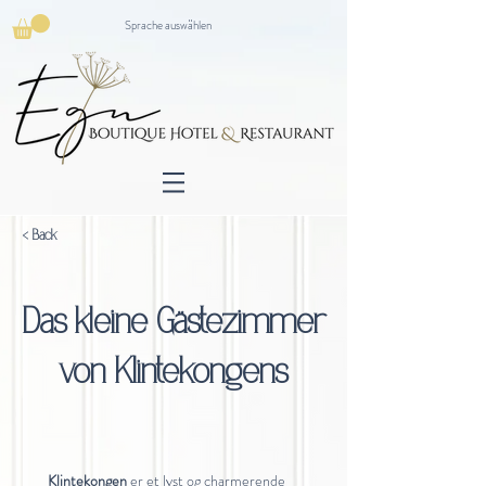
Sprache auswählen
< Back
Das kleine Gästezimmer
von Klintekongens
Klintekongen
er et lyst og charmerende