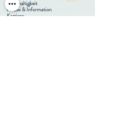
Nachhaltigkeit
Presse & Information
Karriere
Bundgarnet 18 - Råbylille Strand - 4780 Stege -
Egn@Egnhotel.dk
- Tel:
+45 49 49 10 50