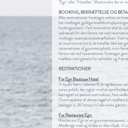
"Egn" eller "Hotellet." Medmindre der er in
BOOKING, BEKRÆFTELSE OG BETA
Alle reservationer foretages online via hot
har modtaget gyldige kreditkortoplysninger
bookingsystem.
Ved reservation skal du op
opkrævet for den første nat ved reservation
modtage reservationsbekræftelsen. Ved re
at reservere et bord, da hotellet ikke kan 
reservationer af gourmetophold, mini-ferier
første nat ved reservationer foretaget g
trækkes som garanti for opholdet og fratræ
RESTRIKTIONER
For Egn Boutique Hotel:
Vi byder børn i alderen 15 år og derover ve
vores politik, der sigter mod at opretholde
betragter en person som voksen, hvis vedko
Overtrædelse af denne regel vil medføre b
beklager vi. Af hensyn til alle vores gæster,
For Restaurant Egn:
Restaurant Egn er en gourmetrestaurant, og 
Medbragt mad og drikke er ikke tilladt. Vi 