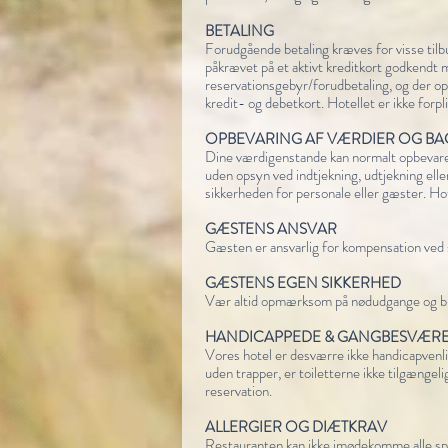
BETALING
Forudgående betaling kræves for visse tilb
påkrævet på et aktivt kreditkort godkendt m
reservationsgebyr/forudbetaling, og der o
kredit- og debetkort. Hotellet er ikke forp
OPBEVARING AF VÆRDIER OG BA
Dine værdigenstande kan normalt opbevares
uden opsyn ved indtjekning, udtjekning ell
sikkerheden for personale eller gæster. Hote
GÆSTENS ANSVAR
Gæsten er ansvarlig for kompensation ved sk
GÆSTENS EGEN SIKKERHED
Vær altid opmærksom på nødudgange og b
HANDICAPPEDE & GANGBESVÆRE
Vores hotel er desværre ikke handicapvenlig
uden trapper, er toiletterne ikke tilgængel
reservation.
ALLERGIER OG DIÆTKRAV
Restauranten kan ikke imødekomme alle spis