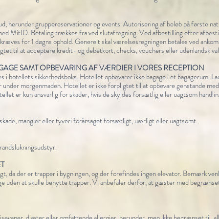
ud, herunder gruppereservationer og events. Autorisering af beløb på første na
ed MitID. Betaling trækkes fra ved slutafregning. Ved afbestilling efter afbestil
pkræves for 1 døgns ophold. Generelt skal værelsesregningen betales ved ankoms
ligtet til at acceptere kredit- og debetkort, checks, vouchers eller udenlandsk v
GAGE SAMT OPBEVARING AF VÆRDIER I VORES RECEPTION
 i hotellets sikkerhedsboks. Hotellet opbevarer ikke bagage i et bagagerum. La
er under morgenmaden. Hotellet er ikke forpligtet til at opbevare genstande med 
llet er kun ansvarlig for skader, hvis de skyldes forsætlig eller uagtsom handling
ade, mangler eller tyveri forårsaget forsætligt, uærligt eller uagtsomt.
randslukningsudstyr.
T
t, da der er trapper i bygningen, og der forefindes ingen elevator. Bemærk venl
ige uden at skulle benytte trapper. Vi anbefaler derfor, at gæster med begrænset
evaner, diæter eller omfattende allergier, herunder, men ikke begrænset til, al