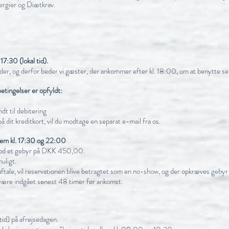
lergier og Diætkrav.
7:30 (lokal tid).
r, og derfor beder vi gæster, der ankommer efter kl. 18:00, om at benytte sel
betingelser er opfyldt:
dt til debitering
 dit kreditkort, vil du modtage en separat e-mail fra os.
lem kl. 17:30 og 22:00
 mod et gebyr på DKK 450,00.
uligt.
ale, vil reservationen blive betragtet som en no-show, og der opkræves gebyr i h
 være indgået senest 48 timer før ankomst.
tid) på afrejsedagen.