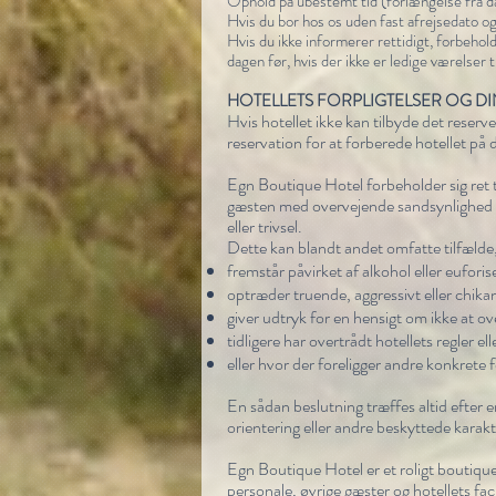
Ophold på ubestemt tid (forlængelse fra da
Hvis du bor hos os uden fast afrejsedato og
Hvis du ikke informerer rettidigt, forbehold
dagen før, hvis der ikke er ledige værelser t
HOTELLETS FORPLIGTELSER OG D
Hvis hotellet ikke kan tilbyde det reserv
reservation for at forberede hotellet på
Egn Boutique Hotel forbeholder sig ret ti
gæsten med overvejende sandsynlighed vil
eller trivsel.
Dette kan blandt andet omfatte tilfælde
fremstår påvirket af alkohol eller euforis
optræder truende, aggressivt eller chik
giver udtryk for en hensigt om ikke at ov
tidligere har overtrådt hotellets regler e
eller hvor der foreligger andre konkrete 
En sådan beslutning træffes altid efter en
orientering eller andre beskyttede karakt
Egn Boutique Hotel er et roligt boutique
personale, øvrige gæster og hotellets fa