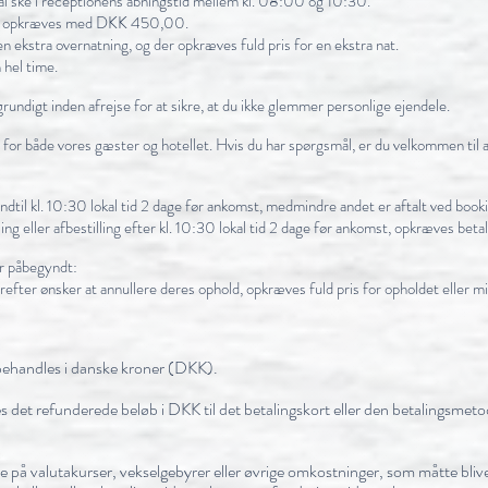
al ske i receptionens åbningstid mellem kl. 08:00 og 10:30.
00 opkræves med DKK 450,00.
 ekstra overnatning, og der opkræves fuld pris for en ekstra nat.
hel time.
rundigt inden afrejse for at sikre, at du ikke glemmer personlige ejendele.
se for både vores gæster og hotellet. Hvis du har spørgsmål, er du velkommen til 
ndtil kl. 10:30 lokal tid 2 dage før ankomst, medmindre andet er aftalt ved booki
ng eller afbestilling efter kl. 10:30 lokal tid 2 dage før ankomst, opkræves betal
er påbegyndt:
refter ønsker at annullere deres ophold, opkræves fuld pris for opholdet eller 
 behandles i danske kroner (DKK).
les det refunderede beløb i DKK til det betalingskort eller den betalingsmet
e på valutakurser, vekselgebyrer eller øvrige omkostninger, som måtte bliv