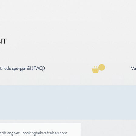
tillede spørgsmål (FAQ)
Væ
 står angivet i bookingbekræftelsen som