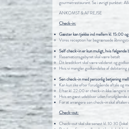
gourmetrestaurant. Se i øvrigt punktet: Al
ANKOMST & AFREJSE
Check-in:
Gæster kan tjekke ind mellem kl. 15:00 og 1
Vores reception har begrænsede åbningstide
Self check-in er kun muligt, hvis følgende 
Reservationsgebyret skal være betalt
Dit kreditkort skal være valideret og godken
Hvis vi mangler godkendelse af debitering på
Sen check-in med personlig betjening mel
Kan kun ske efter forudgående aftale og
Efter kl. 22:00 er check-in ikke længere m
Hvis en gæst udebliver uden forudgående aft
For at arrangere sen check-in skal aftalen
Check-out:
Check-out skal ske senest kl. 10:30 (lokal 