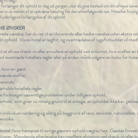
g til dag):
 forlænger dit ophold én dag ad gangen, skal du give besked om din afrejse senes
er vi os retten til at opkræve betaling for den efterfølgende nat.
Hotellet forplig
il yderligere forlængelse af dit ophold.
INE ØNSKER
erede værelse, har du ret til et tilsvarende eller bedre værelse uden ekstra
 dit ophold. Vores hotel er røgfrit, og overtrædelse af rygeforbuddet vil me
l at afvise check-in eller annullere et ophold ved ankomst, hvis vi efter en 
 overtræde hotellets regler eller på anden måde udgøre en risiko for hotelle
, hvor en gæst:
erende stoffer,
anerende,
erholde hotellets regler,
ller forårsaget væsentlige problemer under tidligere ophold,
forhold, som giver os rimelig grund til at antage, at opholdet ikke kan genne
 individuel vurdering og aldrig på baggrund af race, etnicitet, nationalitet, 
eristika.
hotel, hvor hensynet til øvrige gæsters ophold vægtes højt. Gæster forven
ciliteter. Manglende efterlevelse kan medføre afvisning ved check-in eller b