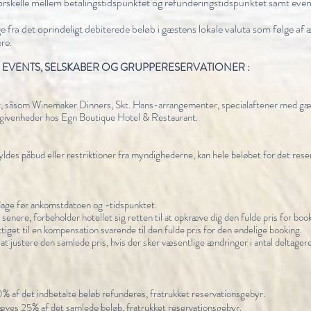
orskelle mellem betalingstidspunktet og refunderingstidspunktet samt even
e fra det oprindeligt debiterede beløb i gæstens lokale valuta som følge af 
re.
EVENTS, SELSKABER OG GRUPPERESERVATIONER :
r, såsom Winemaker Dinners, Skt. Hans-arrangementer, specialaftener med gæ
givenheder hos Egn Boutique Hotel & Restaurant.
kyldes påbud eller restriktioner fra myndighederne, kan hele beløbet for det res
dage før ankomstdatoen og -tidspunktet.
senere, forbeholder hotellet sig retten til at opkræve dig den fulde pris for book
ettiget til en kompensation svarende til den fulde pris for den endelige booking.
at justere den samlede pris, hvis der sker væsentlige ændringer i antal deltagere
af det indbetalte beløb refunderes, fratrukket reservationsgebyr.
es 25% af det samlede beløb, fratrukket reservationsgebyr.