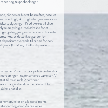
nferencer og gruppebookinger.
nde, når den er blevet bekræftet, hotellet
s mundtligt, skriftligt eller gennem vores
tkortoplysninger. Kreditkortet vil blive
plyse en gyldig e-mailadresse for at
nger, pålægges gæsten ansvaret for aktivt
bemærkes, at dette ikke gælder for
t depositum svarende til prisen for den
el Agents (OTA’er). Dette depositum
e hos os. Vi sætter pris på forståelsen for
a opredninger i nogen af vores værelser. Vi
tet til maksimalt 2 personer.
sværre ingen handicapfaciliteter. Det
 på hele hotellet.
børnemenu eller en a la carte menu.
je standard og atmosfære i vores