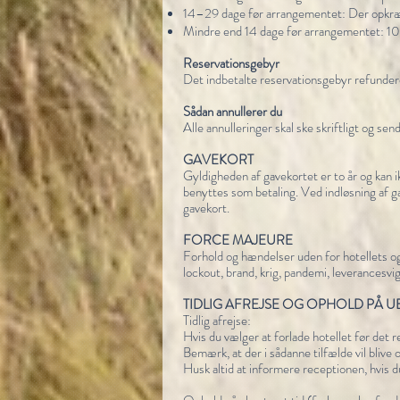
14–29 dage før arrangementet: Der opkræv
Mindre end 14 dage før arrangementet: 1
Reservationsgebyr
Det indbetalte reservationsgebyr refunderes
Sådan annullerer du
Alle annulleringer skal ske skriftligt og send
GAVEKORT
Gyldigheden af gavekortet er to år og kan i
benyttes som betaling. Ved indløsning af 
gavekort.
FORCE MAJEURE
Forhold og hændelser uden for hotellets og/e
lockout, brand, krig, pandemi, leverancesvi
TIDLIG AFREJSE OG OPHOLD PÅ U
Tidlig afrejse:
Hvis du vælger at forlade hotellet før det 
Bemærk, at der i sådanne tilfælde vil bli
Husk altid at informere receptionen, hvis d