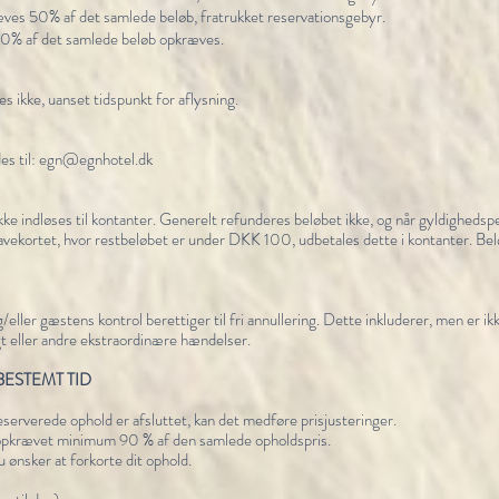
es 50% af det samlede beløb, fratrukket reservationsgebyr.
00% af det samlede beløb opkræves.
 ikke, uanset tidspunkt for aflysning.
es til:
egn@egnhotel.dk
kke indløses til kontanter. Generelt refunderes beløbet ikke, og når gyldighedsp
gavekortet, hvor restbeløbet er under DKK 100, udbetales dette i kontanter. 
ller gæstens kontrol berettiger til fri annullering. Dette inkluderer, men er ikk
gt eller andre ekstraordinære hændelser.
BESTEMT TID
reserverede ophold er afsluttet, kan det medføre prisjusteringer.
ve opkrævet minimum 90 % af den samlede opholdspris.
u ønsker at forkorte dit ophold.