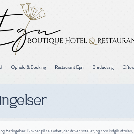
l
Ophold & Booking
Restaurant Egn
Brødudsalg
Ofte s
tingelser
g Betingelser. Navnet på selskabet, der driver hotellet, og som indgår aftalen,