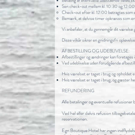
Betaling af eventuelle udestående beløb sk
Sen check-out mellem kl. 10:30 og 12:
Check-out efter kl. 12:00 betragtes som en
Bemærk, at delvise timer opkræves som en 
Vi anbefaler, at du gennemgår dit værelse g
Disse vilkår sikrer en gnidningsfri oplevel
AFBESTILLING OG UDEBLIVELSE:
Afbestillinger og ændringer kan foretages i
Ved udeblivelse uden forudgående afbestilli
Hvis værelset er taget i brug og opholdet 
Hvis værelset er taget i brug, og gæster he
REFUNDERING
Alle betalinger og eventuelle refusioner
Ved hel eller delvis refusion tilbagebeta
reservationen.
Egn Boutique Hotel har ingen indflydels