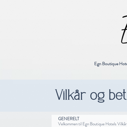
Egn Boutique Hote
Vilkår og be
GENERELT
Velkommen til Egn Boutique Hotels Vilkår o