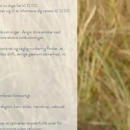
t to dage før kl. 12.00.
ter sig til at informere dig senest kl. 12.00
 omkostninger. Angiv dine ønsker ved
dføre ekstra omkostninger.
konkret og saglig vurdering finder, at
ts drift, øvrige gæsters sikkerhed, ro
mføres forsvarligt.
religion, køn, alder, handicap, seksuel
tes at optræde respektfuldt over for
ortvisning uden refusion.