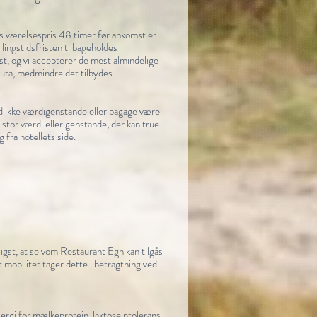
ts værelsespris 48 timer før ankomst er
lingstidsfristen tilbageholdes
t, og vi accepterer de mest almindelige
aluta, medmindre det tilbydes.
d ikke værdigenstande eller bagage være
stor værdi eller genstande, der kan true
 fra hotellets side.
igst, at selvom Restaurant Egn kan tilgås
 mobilitet tager dette i betragtning ved
lergi for mælkeprotein, laktoseintolerans