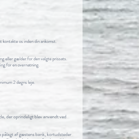
at kontakte os inden din ankomst.
ng eller gælder for den valgte prissats.
ing for en overnatning.
minimum 2 døgns leje.
ode, der oprindeligt blev anvendt ved
e pålagt af gæstens bank, kortudsteder