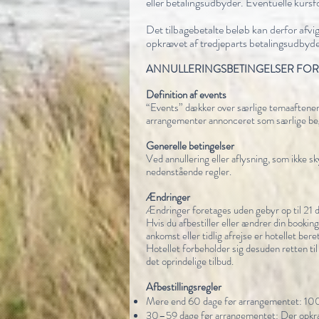
eller betalingsudbyder. Eventuelle kursf
Det tilbagebetalte beløb kan derfor afvig
opkrævet af tredjeparts betalingsudbyde
ANNULLERINGSBETINGELSER FOR 
Definition af events
“Events” dækker over særlige temaaftene
arrangementer annonceret som særlige be
Generelle betingelser
Ved annullering eller aflysning, som ikke s
nedenstående regler.
Ændringer
Ændringer foretages uden gebyr op til 21 
Hvis du afbestiller eller ændrer din booking 
ankomst eller tidlig afrejse er hotellet ber
Hotellet forbeholder sig desuden retten til 
det oprindelige tilbud.
Afbestillingsregler
Mere end 60 dage før arrangementet: 100% 
30–59 dage før arrangementet: Der opkræv