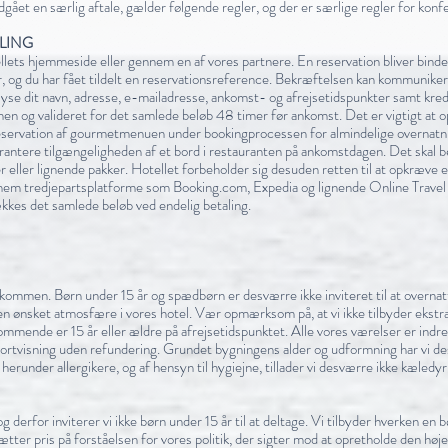
dgået en særlig aftale, gælder følgende regler, og der er særlige regler for ko
LING
ellets hjemmeside eller gennem en af vores partnere. En reservation bliver binde
, og du har fået tildelt en reservationsreference. Bekræftelsen kan kommunikere
lyse dit navn, adresse, e-mailadresse, ankomst- og afrejsetidspunkter samt kredi
en og valideret for det samlede beløb 48 timer før ankomst. Det er vigtigt at o
servation af gourmetmenuen under bookingprocessen for almindelige overnatni
garantere tilgængeligheden af et bord i restauranten på ankomstdagen. Det skal 
 eller lignende pakker. Hotellet forbeholder sig desuden retten til at opkræve e
ennem tredjepartsplatforme som Booking.com, Expedia og lignende Online Trav
kkes det samlede beløb ved endelig betaling.
lkommen. Børn under 15 år og spædbørn er desværre ikke inviteret til at overnatt
 en ønsket atmosfære i vores hotel. Vær opmærksom på, at vi ikke tilbyder ekstr
mmende er 15 år eller ældre på afrejsetidspunktet. Alle vores værelser er indret
ortvisning uden refundering. Grundet bygningens alder og udformning har vi de
 herunder allergikere, og af hensyn til hygiejne, tillader vi desværre ikke kæledyr
derfor inviterer vi ikke børn under 15 år til at deltage. Vi tilbyder hverken en 
sætter pris på forståelsen for vores politik, der sigter mod at opretholde den hø